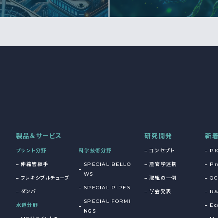
製品＆サービス
研究開発
新
プラント分野
科学技術分野
コンセプト
PI
伸縮管継手
SPECIAL BELLO
産官学連携
Pr
WS
フレキシブルチューブ
取組の一例
QC
SPECIAL PIPES
ダンパ
学会発表
R
SPECIAL FORMI
水道分野
Ec
NGS