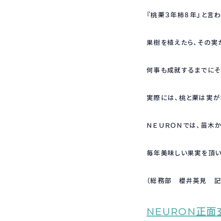
『桃栗３年柿８年』と言わ
果樹を植えたら、その実
何事も成就するまでにそ
実際には、桃と栗は実が
ＮＥＵＲＯＮでは、苗木
毎年美味しい果実を頂い
（総務部 櫻井英見 
NEURON正面