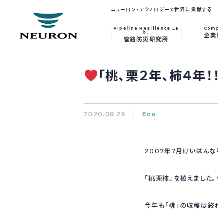
ニューロン・テクノロジーで世界に貢献する
Pipeline Resilience La
Com
b.
企業
管路防災研究所
「桃、栗２年、柿４年！！
2020.08.26
Eco
2007年7月けいはん
「桃栗柿」を植えました。
今年も「桃」の収穫は終わ