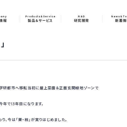
pany
Products&Service
R&D
News&To
情報
製品＆サービス
研究開発
新着情
」
な学研都市へ移転当初に屋上菜園＆正面玄関緑地ゾーンで
今年で13年目になります。
り、今は「栗・柿」が実りはじめました。