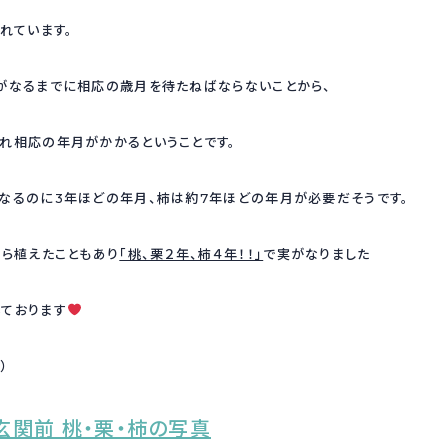
れています。
がなるまでに相応の歳月を待たねばならないことから、
れ相応の年月がかかるということです。
なるのに3年ほどの年月、柿は約7年ほどの年月が必要だそうです。
から植えたこともあり
「桃、栗２年、柿４年！！」
で実がなりました
ております
記）
玄関前 桃・栗・柿の写真