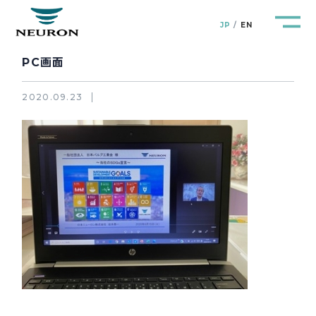
JP
EN
PC画面
2020.09.23
管路防災研究所
Pipeline Resilience Lab.
企業情報
Company
製品＆サービス
Products&Service
研究開発
R&D
新着情報
News&Topics