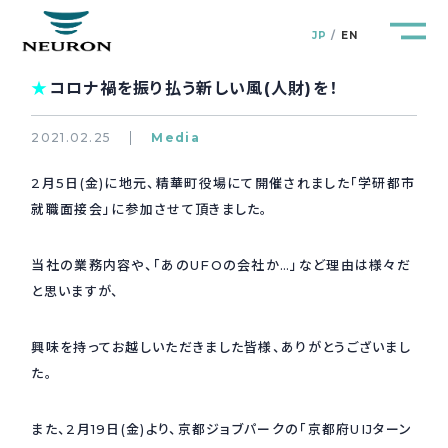
JP
EN
★
コロナ禍を振り払う新しい風(人財)を！
2021.02.25
Media
2月5日(金)に地元、精華町役場にて開催されました「学研都市
管路防災研究所
Pipeline Resilience Lab.
就職面接会」に参加させて頂きました。
企業情報
Company
当社の業務内容や、「あのUFOの会社か…」など理由は様々だ
と思いますが、
製品＆サービス
Products&Service
興味を持ってお越しいただきました皆様、ありがとうございまし
研究開発
た。
R&D
新着情報
また、2月19日(金)より、京都ジョブパークの「京都府UIJターン
News&Topics