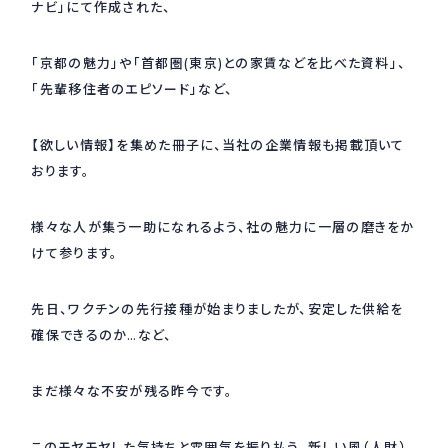
ナビ」にて作成された、
採用情報
Recruit
「京都の魅力」や「首都圏(東京)との家賃などを比べた資料」、
「先輩移住者のエピソード」など、
お問い合わせ
【欲しい情報】を集めた冊子に、当社の企業情報も掲載頂いて
おります。
webカタログ
様々な人が集う一助になれるよう、社の魅力に一層の磨きをか
けて参ります。
先日、ワクチンの先行接種が始まりましたが、安定した供給を
確保できるのか…など、
まだ様々な不安が残る昨今です。
このモヤモヤした気持ちと雰囲気を振り払う、新しい風（人財）