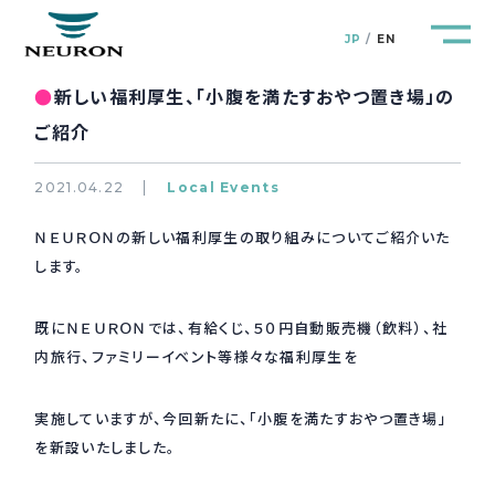
JP
EN
●
新しい福利厚生、「小腹を満たすおやつ置き場」の
ご紹介
2021.04.22
Local Events
管路防災研究所
Pipeline Resilience Lab.
ＮＥＵＲＯＮの新しい福利厚生の取り組みについてご紹介いた
します。
企業情報
Company
既にＮＥＵＲＯＮでは、有給くじ、５０円自動販売機（飲料）、社
製品＆サービス
Products&Service
内旅行、ファミリーイベント等様々な福利厚生を
研究開発
R&D
実施していますが、今回新たに、「小腹を満たすおやつ置き場」
を新設いたしました。
新着情報
News&Topics