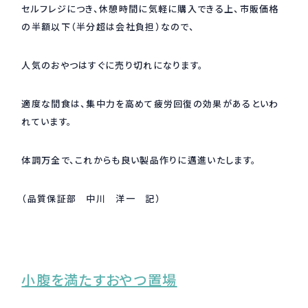
セルフレジにつき、休憩時間に気軽に購入できる上、市販価格
採用情報
の半額以下（半分超は会社負担）なので、
Recruit
人気のおやつはすぐに売り切れになります。
お問い合わせ
適度な間食は、集中力を高めて疲労回復の効果があるといわ
れています。
webカタログ
体調万全で、これからも良い製品作りに邁進いたします。
（品質保証部 中川 洋一 記）
小腹を満たすおやつ置場