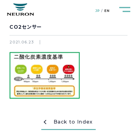
JP
EN
CO2センサー
2021.06.23
管路防災研究所
Pipeline Resilience Lab.
企業情報
Company
製品＆サービス
Products&Service
研究開発
R&D
Back to Index
新着情報
News&Topics