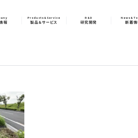
pany
Products&Service
R&D
News&To
情報
製品＆サービス
研究開発
新着情