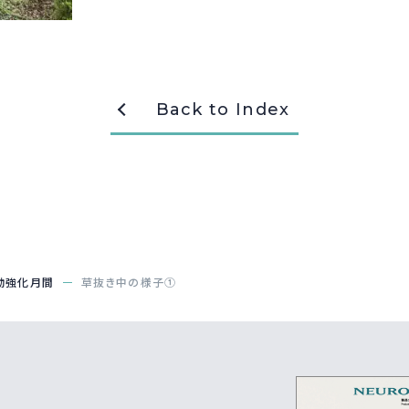
Back to Index
動強化月間
草抜き中の様子①