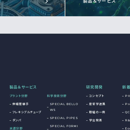
製品＆サービス
製品＆サービス
研究開発
新
プラント分野
科学技術分野
コンセプト
PI
伸縮管継手
SPECIAL BELLO
産官学連携
Pr
WS
フレキシブルチューブ
取組の一例
QC
SPECIAL PIPES
ダンパ
学会発表
R
SPECIAL FORMI
水道分野
Ec