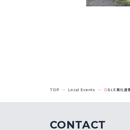
TOP
Local Events
◎
ＳＬＥ美化運
CONTACT