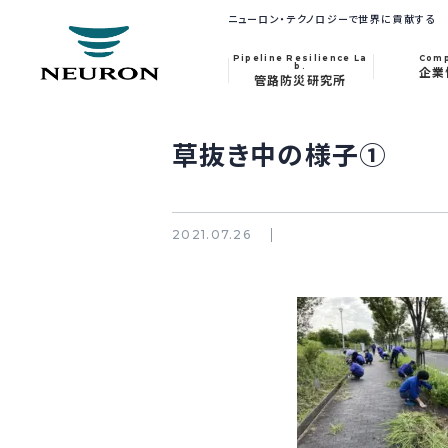
ニューロン・テクノロジーで世界に貢献する
Pipeline Resilience La
Com
b.
企業
管路防災研究所
草抜き中の様子①
2021.07.26