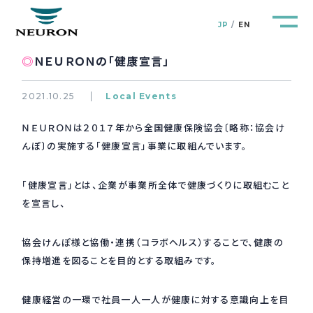
JP
EN
◎
ＮＥＵＲＯＮの「健康宣言」
2021.10.25
Local Events
ＮＥＵＲＯＮは２０１７年から全国健康保険協会〔略称：協会け
管路防災研究所
Pipeline Resilience Lab.
んぽ〕の実施する「健康宣言」事業に取組んでいます。
企業情報
Company
「健康宣言」とは、企業が事業所全体で健康づくりに取組むこと
を宣言し、
製品＆サービス
Products&Service
協会けんぽ様と協働・連携（コラボヘルス）することで、健康の
研究開発
保持増進を図ることを目的とする取組みです。
R&D
新着情報
健康経営の一環で社員一人一人が健康に対する意識向上を目
News&Topics