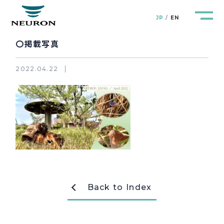
JP
EN
〇掲載写真
2022.04.22
管路防災研究所
Pipeline Resilience Lab.
企業情報
Company
製品＆サービス
Products&Service
研究開発
R&D
Back to Index
新着情報
News&Topics