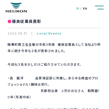
JP
EN
●
優良従業員表彰
2022.05.31
Local Events
精華町商工会主催の令和3年度 優良従業員として当社より昨
管路防災研究所
Pipeline Resilience Lab.
年に続き今年も３名が表彰されました。
企業情報
Company
今回も３名を少しだけご紹介させていただきます。
製品＆サービス
Products&Service
・森 龍洋 品質保証部に所属し、あらゆる検査のプロ
フェッショナル！趣味は釣り。
研究開発
京都府出身 2児のお父さん 勤務歴1
R&D
0年（写真中央）
新着情報
News&Topics