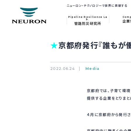
ニューロン・テクノロジーで世界に貢献する
Pipeline Resilience La
Com
b.
企業
管路防災研究所
★
京都府発行『誰もが
2022.06.24
Media
京都府では、子育て環
提供する企業をとりまと
４月に京都府から発行さ