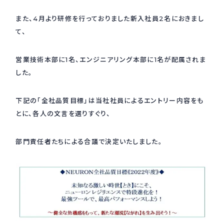
また、4月より研修を行っておりました新入社員2名におきまし
採用情報
Recruit
て、
営業技術本部に1名、エンジニアリング本部に1名が配属されま
お問い合わせ
した。
webカタログ
下記の「全社品質目標」は当社社員によるエントリー内容をも
とに、各人の文言を選りすぐり、
部門責任者たちによる合議で決定いたしました。