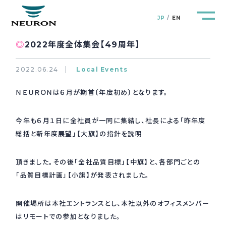
JP
EN
◎
2022年度全体集会【49周年】
2022.06.24
Local Events
ＮＥＵＲＯＮは６月が期首〔年度初め〕となります。
管路防災研究所
Pipeline Resilience Lab.
今年も６月１日に全社員が一同に集結し、社長による「昨年度
企業情報
Company
総括と新年度展望」【大旗】の指針を説明
製品＆サービス
Products&Service
頂きました。その後「全社品質目標」【中旗】と、各部門ごとの
「品質目標計画」【小旗】が発表されました。
研究開発
R&D
開催場所は本社エントランスとし、本社以外のオフィスメンバー
新着情報
はリモートでの参加となりました。
News&Topics