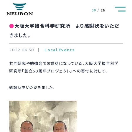
JP
EN
●
大阪大学接合科学研究所 より感謝状をいただ
きました。
2022.06.30
Local Events
管路防災研究所
Pipeline Resilience Lab.
共同研究や勉強会でお世話になっている、大阪大学接合科学
研究所「創立50周年プロジェクト」への寄付に対して、
企業情報
Company
感謝状をいただきました。
製品＆サービス
Products&Service
研究開発
R&D
新着情報
News&Topics