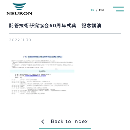
JP
EN
配管技術研究協会60周年式典 記念講演
2022.11.30
管路防災研究所
Pipeline Resilience Lab.
企業情報
Company
製品＆サービス
Products&Service
研究開発
R&D
Back to Index
新着情報
News&Topics