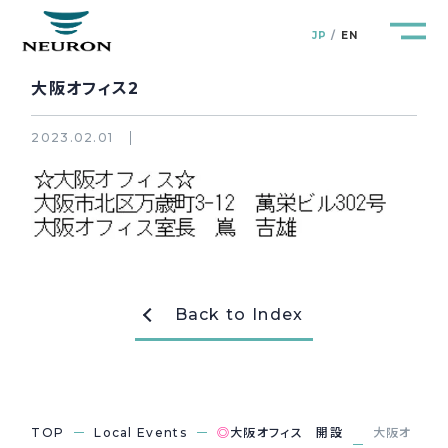
JP
EN
大阪オフィス2
2023.02.01
管路防災研究所
Pipeline Resilience Lab.
企業情報
Company
製品＆サービス
Back to Index
Products&Service
研究開発
R&D
新着情報
News&Topics
TOP
Local Events
◎
大阪オフィス 開設
大阪オ