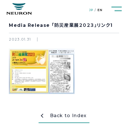
JP
EN
Media Release 「防災産業展２０２３」リンク1
2023.01.31
管路防災研究所
Pipeline Resilience Lab.
企業情報
Company
製品＆サービス
Products&Service
研究開発
R&D
Back to Index
新着情報
News&Topics