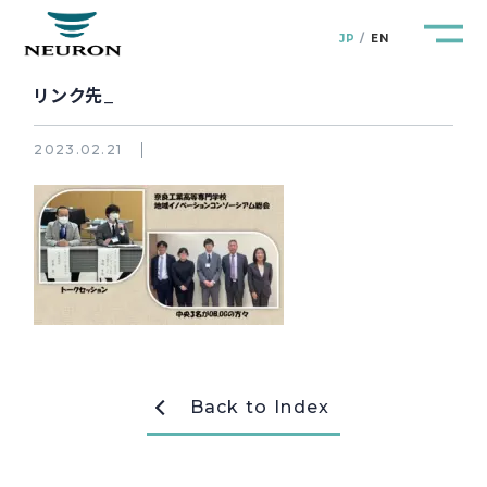
JP
EN
リンク先_
2023.02.21
管路防災研究所
Pipeline Resilience Lab.
企業情報
Company
製品＆サービス
Products&Service
研究開発
R&D
Back to Index
新着情報
News&Topics