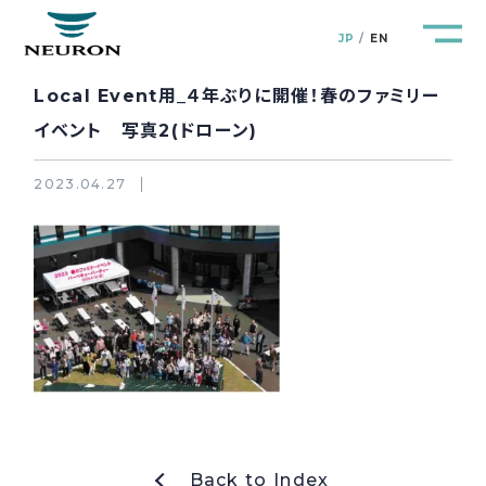
JP
EN
Local Event用_４年ぶりに開催！春のファミリー
イベント 写真2(ドローン)
2023.04.27
管路防災研究所
Pipeline Resilience Lab.
企業情報
Company
製品＆サービス
Products&Service
研究開発
R&D
新着情報
News&Topics
Back to Index