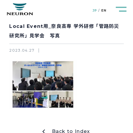
JP
EN
Local Event用_奈良高専 学外研修 「管路防災
研究所」 見学会 写真
2023.04.27
管路防災研究所
Pipeline Resilience Lab.
企業情報
Company
製品＆サービス
Products&Service
研究開発
R&D
新着情報
News&Topics
Back to Index