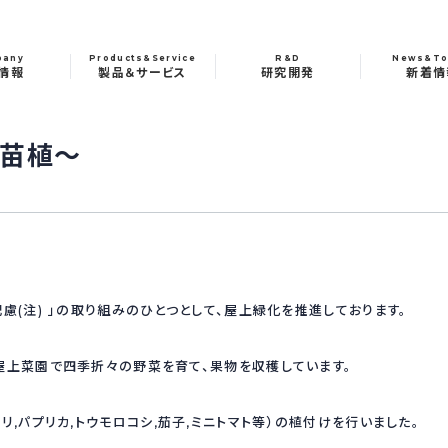
pany
Products&Service
R&D
News&To
情報
製品＆サービス
研究開発
新着情
苗植～
慮(注) 」の取り組みのひとつとして、屋上緑化を推進しております。
屋上菜園で四季折々の野菜を育て、果物を収穫しています。
リ,パプリカ,トウモロコシ,茄子,ミニトマト等）の植付けを行いました。