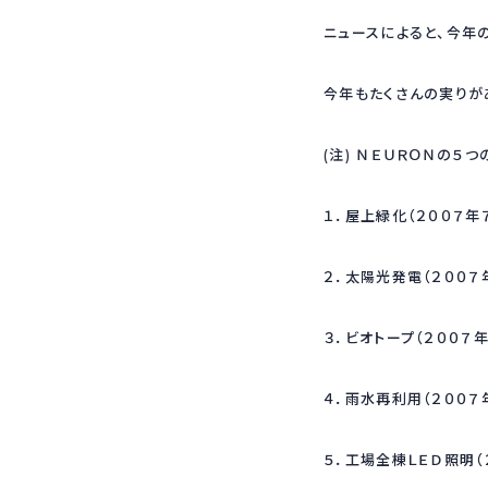
ニュースによると、今年
今年もたくさんの実りが
(注) ＮＥＵＲＯＮの５
１．屋上緑化（２００７年
２．太陽光発電（２００７
３．ビオトープ（２００７
４．雨水再利用（２００７
５．工場全棟ＬＥＤ照明（