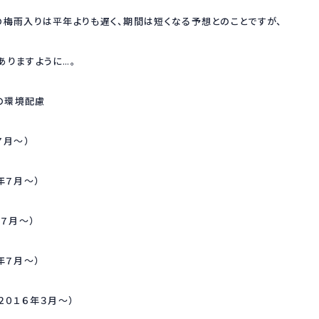
の梅雨入りは平年よりも遅く、期間は短くなる予想とのことですが、
ありますように…。
つの環境配慮
７月〜）
年７月〜）
年７月〜）
年７月〜）
２０１６年３月〜）