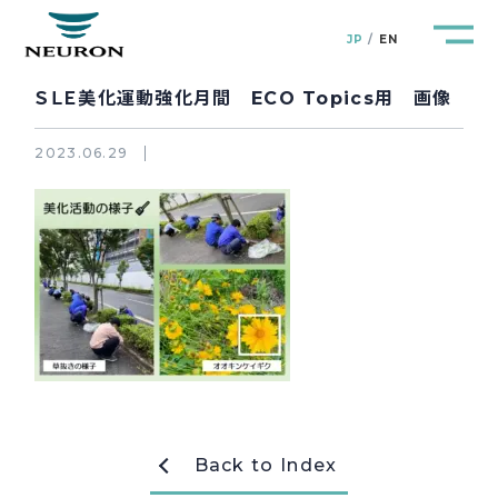
JP
EN
ＳＬＥ美化運動強化月間 ECO Topics用 画像
2023.06.29
管路防災研究所
Pipeline Resilience Lab.
企業情報
Company
製品＆サービス
Products&Service
研究開発
R&D
Back to Index
新着情報
News&Topics