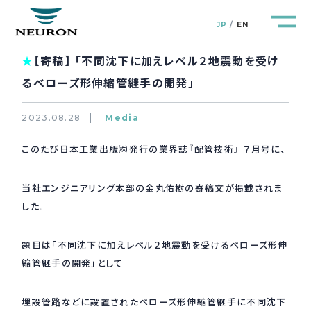
JP
EN
★
【寄稿】 「不同沈下に加えレベル２地震動を受け
るベローズ形伸縮管継手の開発」
2023.08.28
Media
管路防災研究所
Pipeline Resilience Lab.
このたび日本工業出版㈱発行の業界誌『配管技術』 ７月号に、
企業情報
Company
当社エンジニアリング本部の金丸佑樹の寄稿文が掲載されま
した。
製品＆サービス
Products&Service
題目は「不同沈下に加えレベル２地震動を受けるベローズ形伸
研究開発
R&D
縮管継手の開発」として
新着情報
News&Topics
埋設管路などに設置されたベローズ形伸縮管継手に不同沈下