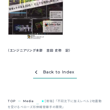
（エンジニアリング本部 吉田 史弥 記）
Back to Index
TOP
Media
★
【寄稿】 「不同沈下に加えレベル２地震動
を受けるベローズ形伸縮管継手の開発」