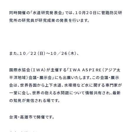
採用情報
同時開催の「水道研究発表会」では、１０月２０日に管路防災研
Recruit
究所の研究員が研究成果の発表を行います。
お問い合わせ
また、１０／２２（日）～１０／２６（木）、
webカタログ
国際水協会（ＩＷＡ）が主催する「ＩＷＡ ＡＳＰＩＲＥ（アジア太
平洋地域）会議・展示会」にも出展いたします。この会議・展示
会は、世界各国から上下水道、水環境など水に関する専門家が
一堂に会し、世界の抱える水問題について情報共有され、最新
の知見が発信される場です。
台湾・高雄市で開催です。