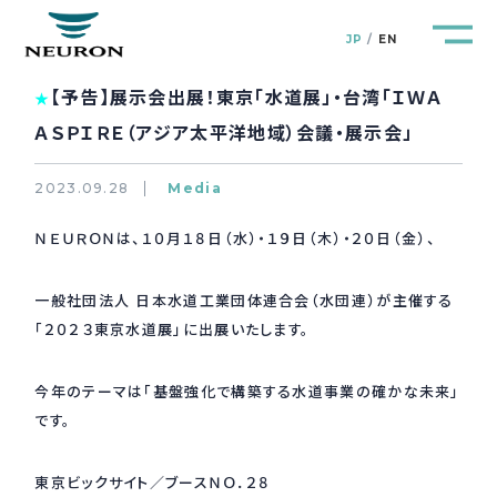
JP
EN
【予告】展示会出展！東京「水道展」・台湾「ＩＷＡ
★
ＡＳＰＩＲＥ（アジア太平洋地域）会議・展示会」
2023.09.28
Media
管路防災研究所
Pipeline Resilience Lab.
ＮＥＵＲＯＮは、１０月１８日（水）・１９日（木）・２０日（金）、
企業情報
Company
一般社団法人 日本水道工業団体連合会（水団連）が主催する
「２０２３東京水道展」に出展いたします。
製品＆サービス
Products&Service
今年のテーマは「基盤強化で構築する水道事業の確かな未来」
研究開発
R&D
です。
新着情報
News&Topics
東京ビックサイト／ブースＮＯ．２８