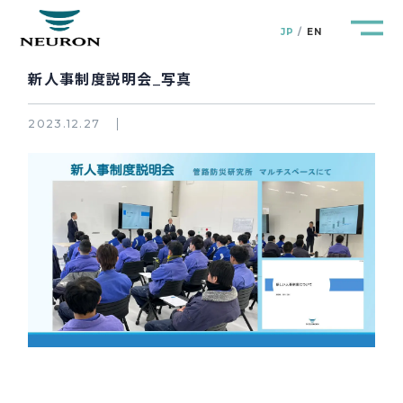
JP
EN
新人事制度説明会_写真
2023.12.27
管路防災研究所
Pipeline Resilience Lab.
企業情報
Company
製品＆サービス
Products&Service
研究開発
R&D
新着情報
News&Topics