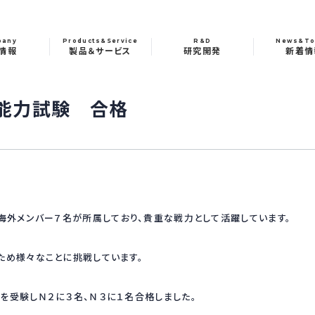
pany
Products&Service
R&D
News&To
情報
製品＆サービス
研究開発
新着情
能力試験 合格
、海外メンバー７名が所属しており、貴重な戦力として活躍しています。
ため様々なことに挑戦しています。
を受験しＮ２に３名、Ｎ３に１名合格しました。