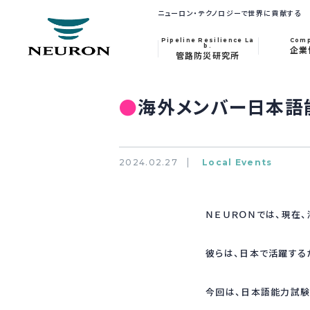
ニューロン・テクノロジーで世界に貢献する
Pipeline Resilience La
Com
b.
企業
管路防災研究所
●
海外メンバー日本語
2024.02.27
Local Events
ＮＥＵＲＯＮでは、現在
彼らは、日本で活躍する
今回は、日本語能力試験