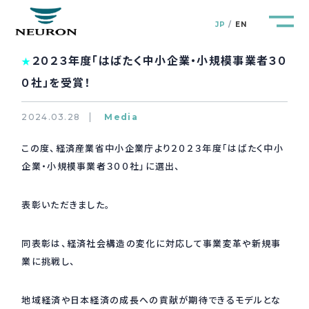
JP
EN
２０２３年度「はばたく中小企業・小規模事業者３０
★
０社」を受賞！
2024.03.28
Media
管路防災研究所
Pipeline Resilience Lab.
この度、経済産業省中小企業庁より２０２３年度「はばたく中小
企業・小規模事業者３００社」に選出、
企業情報
Company
表彰いただきました。
製品＆サービス
Products&Service
同表彰は、経済社会構造の変化に対応して事業変革や新規事
研究開発
R&D
業に挑戦し、
新着情報
News&Topics
地域経済や日本経済の成長への貢献が期待できるモデルとな