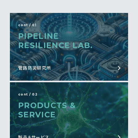
cont / 01
PIPELINE
RESILIENCE LAB.
管路防災研究所
cont / 02
PRODUCTS &
SERVICE
製品＆サービス