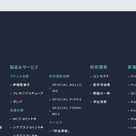
製品＆サービス
研究開発
新
プラント分野
科学技術分野
コンセプト
PI
伸縮管継手
SPECIAL BELLO
産官学連携
Pr
WS
フレキシブルチューブ
取組の一例
QC
SPECIAL PIPES
ダンパ
学会発表
R
SPECIAL FORMI
水道分野
Ec
NGS
MCジョイント®
Me
サービス
加
シナプスジョイント®
Lo
「評価事業」
シナプスフレキ®