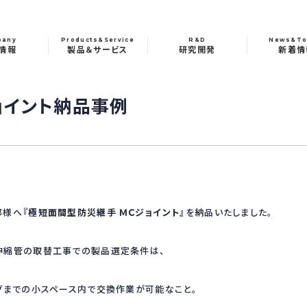
pany
Products&Service
R&D
News&To
情報
製品＆サービス
研究開発
新着情
ョイント納品事例
部様へ
『極短面間型防災継手 ＭＣジョイント』
を納品いたしました。
縮管の取替工事での製品選定条件は、
までの小スペース内で交換作業が可能なこと。