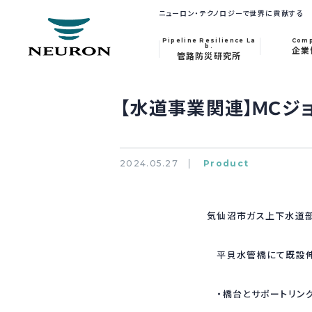
ニューロン・テクノロジーで世界に貢献する
Pipeline Resilience La
Com
b.
企業
管路防災研究所
【水道事業関連】ＭＣジ
2024.05.27
Product
気仙沼市ガス上下水道
平貝水管橋にて既設伸
・橋台とサポートリング