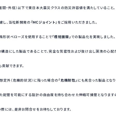
間・外径）以下で東日本大震災クラスの防災許容値を満たしていること。
し、当社新開発の
『ＭＣジョイント』
をご採用いただきました。
殊形状ベローズを使用することで
「極短面間」
での製品化を実現しました。
構造にした製品であることで、完全な気密性および抜け出し漏洩の心配
も貢献できます。
想定外（危機的状況）に陥った場合の
「危機耐性」
にも見合った製品となり
た配管を可能にする設計の自由度を持ち合わせた伸縮可撓管となります
際には、是非お問合せをお待ちしております。