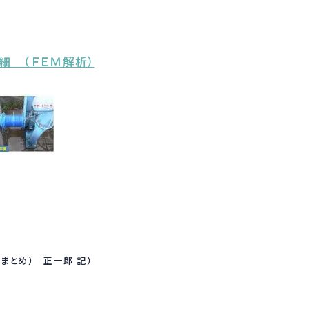
細 （ＦＥＭ解析）
まとめ） 正一郎 記）