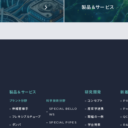
製品＆サービス
製品＆サービス
研究開発
新
プラント分野
科学技術分野
コンセプト
PI
伸縮管継手
SPECIAL BELLO
産官学連携
Pr
WS
フレキシブルチューブ
取組の一例
QC
SPECIAL PIPES
ダンパ
学会発表
R