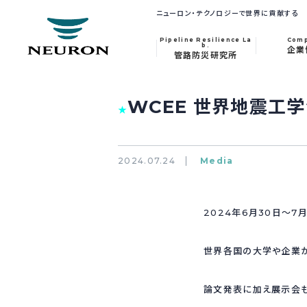
ニューロン・テクノロジーで世界に貢献する
Pipeline Resilience La
Com
b.
企業
管路防災研究所
WCEE 世界地震工
★
2024.07.24
Media
2024年6月30日～7
世界各国の大学や企業
論文発表に加え展示会も