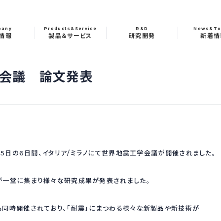
pany
Products&Service
R&D
News&To
情報
製品＆サービス
研究開発
新着情
学会議 論文発表
月5日の6日間、イタリア/ミラノにて世界地震工学会議が開催されました。
が一堂に集まり様々な研究成果が発表されました。
同時開催されており、「耐震」にまつわる様々な新製品や新技術が