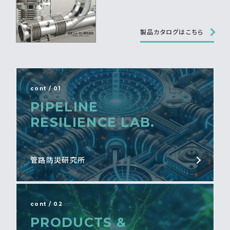
製品カタログはこちら
cont / 01
PIPELINE
RESILIENCE LAB.
管路防災研究所
cont / 02
PRODUCTS &