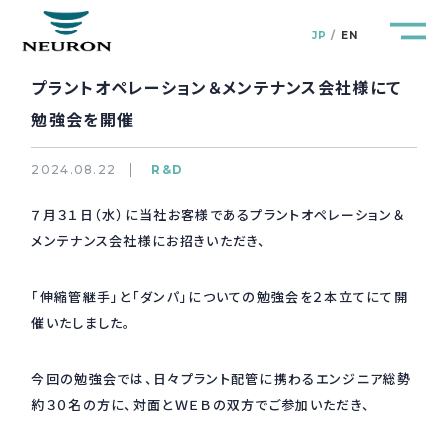
JP
EN
プラントオペレーション＆メンテナンス会社様にて
勉強会を開催
2024.08.22
R&D
管路防災研究所
Pipeline Resilience Lab.
７月３１日（水）に当社お客様であるプラントオペレーション＆
メンテナンス会社様にお招きいただき、
企業情報
Company
「伸縮管継手」と「ダンパ」についての勉強会を２本立てにて開
製品＆サービス
Products&Service
催いたしました。
研究開発
R&D
今回の勉強会では、日々プラント配管に携わるエンジニア総勢
約３０名の方に、対面とＷＥＢの双方でご参加いただき、
新着情報
News&Topics