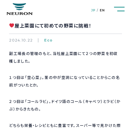
JP
EN
屋上菜園にて初めての野菜に挑戦！
2024.10.22
Eco
副工場長の管理のもと、当社屋上菜園にて２つの野菜を初収
管路防災研究所
Pipeline Resilience Lab.
穫しました。
企業情報
Company
１つ目は「空心菜」。茎の中が空洞になっていることからこの名
前がついたとか。
製品＆サービス
Products&Service
２つ目は「コールラビ」。ドイツ語のコール（キャベツ）とラビ（か
研究開発
ぶ）からきたもの。
R&D
新着情報
どちらも栄養・レシピともに豊富です。スーパー等で見かけた際
News&Topics