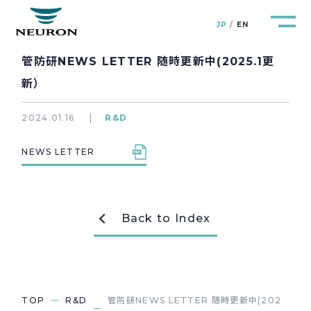
JP
EN
管防研NEWS LETTER 随時更新中(2025.1更
新）
2024.01.16
R&D
管路防災研究所
Pipeline Resilience Lab.
NEWS LETTER
企業情報
Company
製品＆サービス
Back to Index
Products&Service
研究開発
R&D
新着情報
News&Topics
TOP
R&D
管防研NEWS LETTER 随時更新中(202