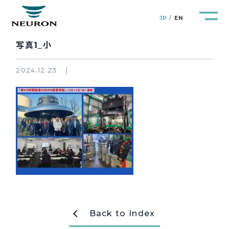
JP
EN
写真1_小
2024.12.23
管路防災研究所
Pipeline Resilience Lab.
企業情報
Company
製品＆サービス
Products&Service
研究開発
R&D
Back to Index
新着情報
News&Topics