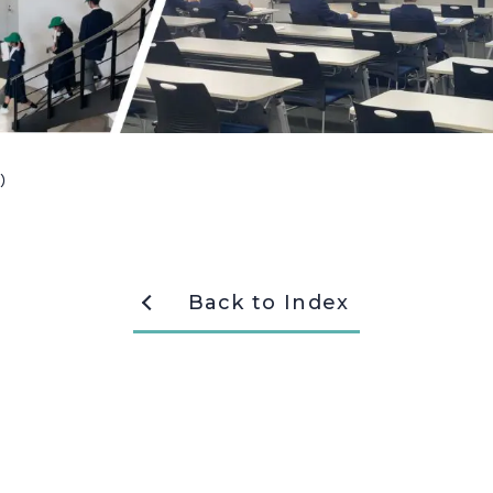
記）
Back to Index