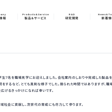
pany
Products&Service
R&D
News&To
情報
製品＆サービス
研究開発
新着情
の中学生7名を職場見学にお迎えしました。会社案内のしおりや完成した製品
問をするなど、とても真剣な様子でした。限られた時間ではありますが、職
広げるきっかけになれば幸いです。
地域社会に貢献し、次世代の育成にも尽力して参ります。