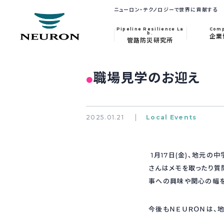
ニューロン・テクノロジーで世界に貢献する
Pipeline Resilience La
Com
b.
企業
管路防災研究所
職場見学のお迎え
●
2025.01.21
Local Events
1月17日(金)、地元
さんはメモを取ったり質
事への興味や関心の幅を
今後もＮＥＵＲＯＮは、