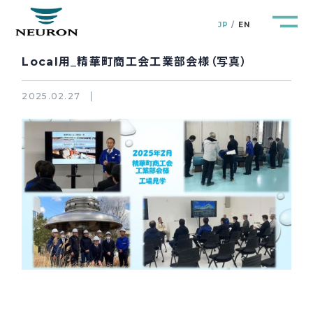
JP
EN
Local用_精華町商工会工業部会様（写真）
2025.02.27
管路防災研究所
Pipeline Resilience Lab.
企業情報
Company
製品＆サービス
Products&Service
研究開発
R&D
新着情報
News&Topics