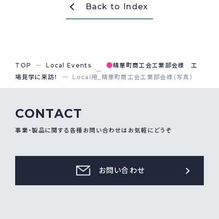
Back to Index
採用情報
Recruit
お問い合わせ
●
TOP
Local Events
精華町商工会工業部会様 工
場見学に来訪！
Local用_精華町商工会工業部会様（写真）
webカタログ
CONTACT
事業・製品に関する各種お問い合わせはお気軽にどうぞ
お問い合わせ