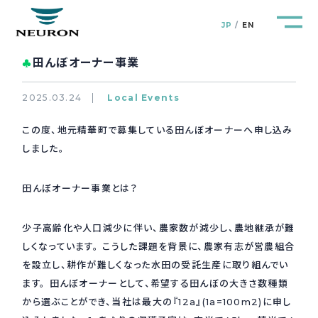
JP
EN
田んぼオーナー事業
♣
2025.03.24
Local Events
この度、地元精華町で募集している田んぼオーナーへ申し込み
管路防災研究所
Pipeline Resilience Lab.
しました。
企業情報
Company
田んぼオーナー事業とは？
製品＆サービス
Products&Service
少子高齢化や人口減少に伴い、農家数が減少し、農地継承が難
しくなっています。 こうした課題を背景に、農家有志が営農組合
研究開発
を設立し、耕作が難しくなった水田の受託生産に取り組んでい
R&D
ます。 田んぼオーナーとして、希望する田んぼの大きさ数種類
から選ぶことができ、当社は最大の『12a』(1a=100m2)に申し
新着情報
News&Topics