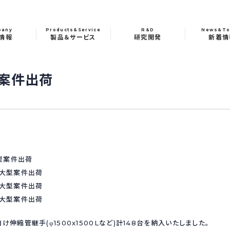
pany
Products&Service
R&D
News&To
情報
製品＆サービス
研究開発
新着情
型案件出荷
伸縮管継手(φ1500x1500Lなど)計148台を納入いたしました。