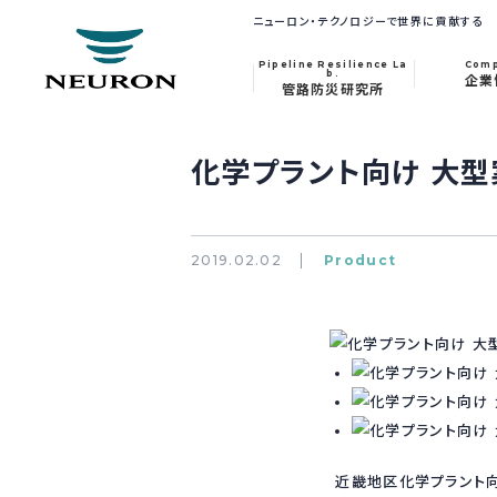
ニューロン・テクノロジーで世界に貢献する
Pipeline Resilience La
Com
b.
企業
管路防災研究所
化学プラント向け 大
2019.02.02
Product
近畿地区化学プラント向け