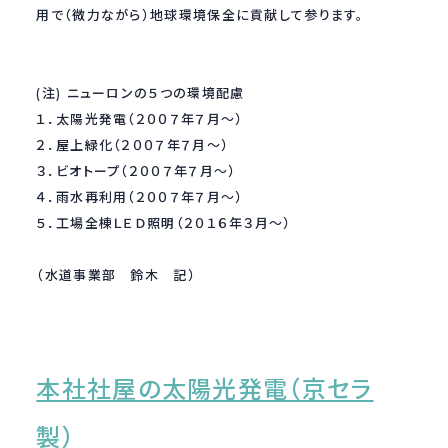
用で（微力ながら）地球環境保全に貢献して参ります。
採用情報
Recruit
(注) ニューロンの５つの環境配慮
１．太陽光発電（２００７年７月〜）
お問い合わせ
２．屋上緑化（２００７年７月〜）
３．ビオトープ（２００７年７月〜）
webカタログ
４．雨水再利用（２００７年７月〜）
５．工場全棟ＬＥＤ照明（２０１６年３月〜）
（水道事業部 鈴木 記）
本社社屋の太陽光発電（京セラ
製）