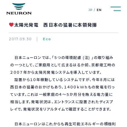
JP
EN
太陽光発電 西日本の猛暑に本領発揮
2017.09.30
Eco
管路防災研究所
Pipeline Resilience Lab.
日本ニューロンでは、「５つの環境配慮 (注) 」の取り組み
の一つとして、ご家庭用として広まるはるか前、京都竣工時の
企業情報
２００７年から太陽光発電システムを導入しています。
Company
設置から１０年稼動しているシステムですが、今年８月には
西日本の猛暑のおかげもあり、１４００ｋWｈもの発電を行っ
製品＆サービス
Products&Service
ています。これは一般家庭の４〜５か月分を賄える電力量に
相当します。発電状況は、エントランスに設置されたディスプ
研究開発
R&D
レイで、発電状況をリアルタイムで確認することができます。
新着情報
News&Topics
日本ニューロンはこれからも再生可能エネルギーの積極利