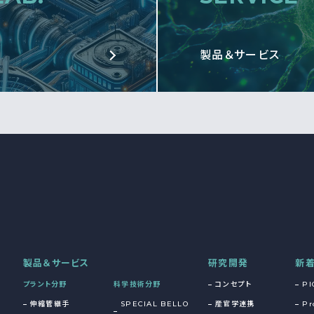
製品＆サービス
製品＆サービス
研究開発
新
プラント分野
科学技術分野
コンセプト
PI
伸縮管継手
SPECIAL BELLO
産官学連携
Pr