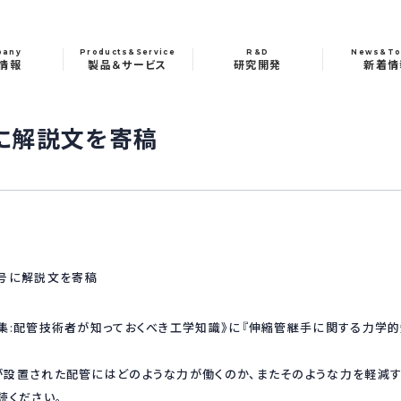
pany
Products&Service
R&D
News&To
情報
製品＆サービス
研究開発
新着情
に解説文を寄稿
集:配管技術者が知っておくべき工学知識》に『伸縮管継手に関する力学的
設置された配管にはどのような力が働くのか、またそのような力を軽減
読ください。