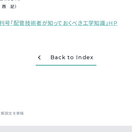
 西 記）
刊号「配管技術者が知っておくべき工学知識」HP
Back to Index
に解説文を寄稿