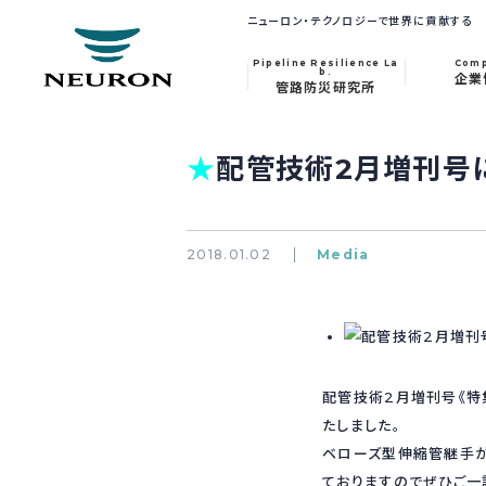
ニューロン・テクノロジーで世界に貢献する
Pipeline Resilience La
Com
b.
企業
管路防災研究所
★
配管技術2月増刊号
2018.01.02
Media
配管技術2月増刊号《特
たしました。
ベローズ型伸縮管継手が
ておりますのでぜひご一