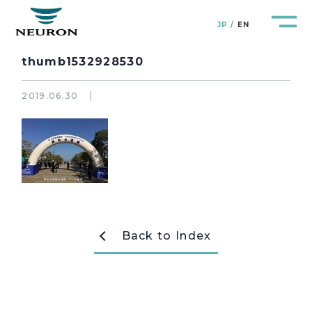
JP
EN
thumb1532928530
2019.06.30
管路防災研究所
Pipeline Resilience Lab.
企業情報
Company
製品＆サービス
Products&Service
Back to Index
研究開発
R&D
新着情報
News&Topics