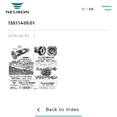
JP
EN
1551140501
2019.06.30
管路防災研究所
Pipeline Resilience Lab.
企業情報
Company
製品＆サービス
Products&Service
研究開発
R&D
Back to Index
新着情報
News&Topics