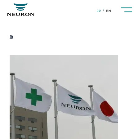
JP
EN
旗
管路防災研究所
Pipeline Resilience Lab.
企業情報
Company
製品＆サービス
Products&Service
研究開発
R&D
新着情報
News&Topics