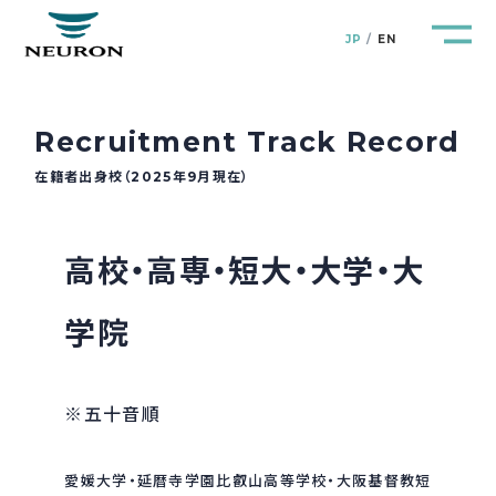
JP
EN
Recruitment Track Record
在籍者出身校（2025年9月現在）
管路防災研究所
Pipeline Resilience Lab.
高校・高専・短大・大学・大
企業情報
Company
学院
製品＆サービス
Products&Service
研究開発
※五十音順
R&D
新着情報
News&Topics
愛媛大学・延暦寺学園比叡山高等学校・大阪基督教短