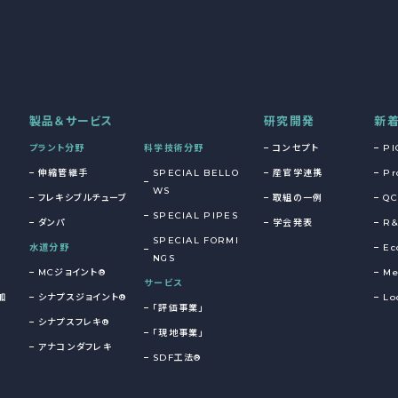
製品＆サービス
研究開発
新
プラント分野
科学技術分野
コンセプト
PI
伸縮管継手
SPECIAL BELLO
産官学連携
Pr
WS
フレキシブルチューブ
取組の一例
QC
SPECIAL PIPES
ダンパ
学会発表
R
SPECIAL FORMI
水道分野
Ec
NGS
MCジョイント®
Me
サービス
加
シナプスジョイント®
Lo
「評価事業」
シナプスフレキ®
「現地事業」
アナコンダフレキ
SDF工法®