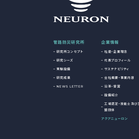
管路防災研究所
企業情報
研究所コンセプト
社是・企業理念
研究シーズ
代表プロフィール
実験設備
サステナビリティ
研究成果
会社概要・事業内容
NEWS LETTER
沿革・受賞
設備紹介
工場認定・技能士及び
盟団体
アクアニューロン