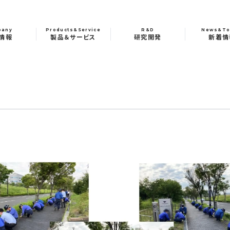
pany
Products&Service
R&D
News&To
情報
製品＆サービス
研究開発
新着情