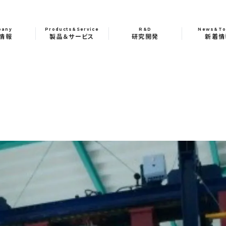
pany
Products&Service
R&D
News&To
情報
製品＆サービス
研究開発
新着情