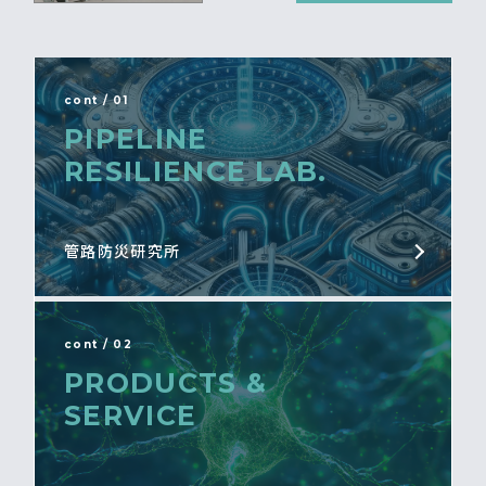
cont / 01
PIPELINE
RESILIENCE LAB.
管路防災研究所
cont / 02
PRODUCTS &
SERVICE