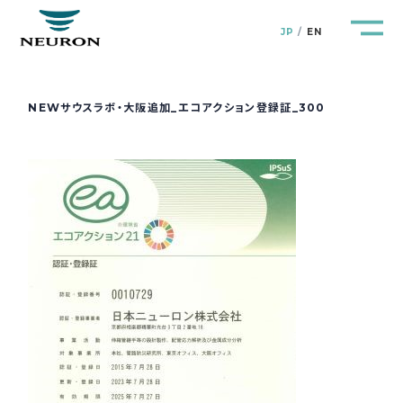
JP
EN
NEWサウスラボ・大阪追加_エコアクション登録証_300
管路防災研究所
Pipeline Resilience Lab.
企業情報
Company
製品＆サービス
Products&Service
研究開発
R&D
新着情報
News&Topics