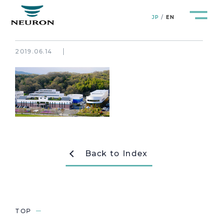
JP
EN
2019.06.14
管路防災研究所
Pipeline Resilience Lab.
企業情報
Company
製品＆サービス
Products&Service
Back to Index
研究開発
R&D
新着情報
News&Topics
TOP