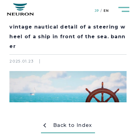
JP
EN
vintage nautical detail of a steering w
heel of a ship in front of the sea. bann
er
管路防災研究所
Pipeline Resilience Lab.
2025.01.23
企業情報
Company
製品＆サービス
Products&Service
研究開発
R&D
Back to Index
新着情報
News&Topics