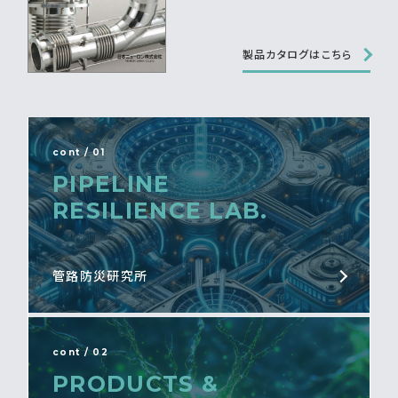
製品カタログはこちら
cont / 01
PIPELINE
RESILIENCE LAB.
管路防災研究所
cont / 02
PRODUCTS &