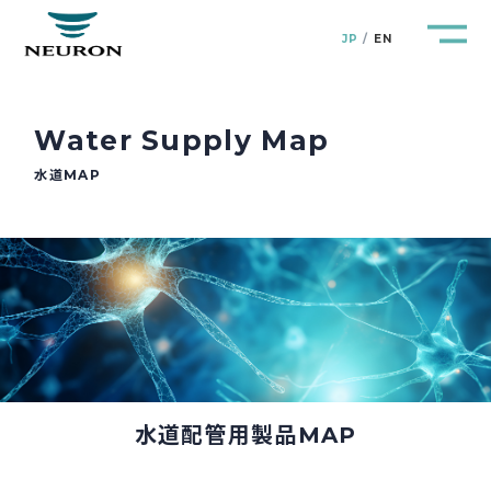
JP
EN
Water Supply Map
水道MAP
管路防災研究所
Pipeline Resilience Lab.
企業情報
Company
製品＆サービス
Products&Service
研究開発
R&D
水道配管用製品MAP
新着情報
News&Topics