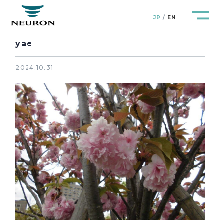
JP
EN
yae
2024.10.31
管路防災研究所
Pipeline Resilience Lab.
企業情報
Company
製品＆サービス
Products&Service
研究開発
R&D
新着情報
News&Topics