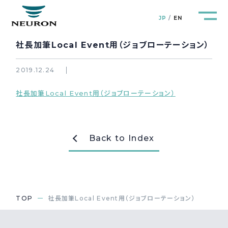
JP
EN
社長加筆Local Event用（ジョブローテーション）
2019.12.24
社長加筆Local Event用（ジョブローテーション）
管路防災研究所
Pipeline Resilience Lab.
企業情報
Company
Back to Index
製品＆サービス
Products&Service
研究開発
R&D
TOP
社長加筆Local Event用（ジョブローテーション）
新着情報
News&Topics