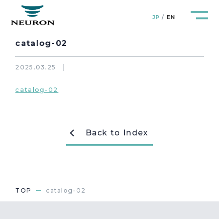
JP
EN
catalog-02
2025.03.25
catalog-02
管路防災研究所
Pipeline Resilience Lab.
企業情報
Company
Back to Index
製品＆サービス
Products&Service
研究開発
R&D
TOP
catalog-02
新着情報
News&Topics